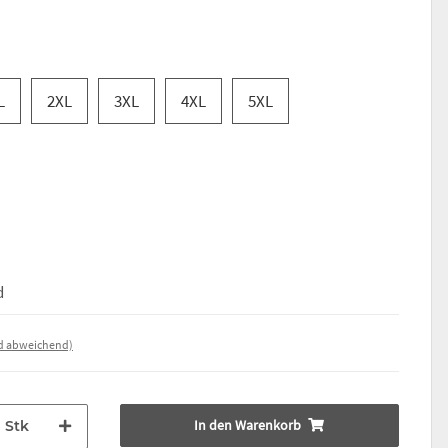
L
2XL
3XL
4XL
5XL
d
nd abweichend)
In den Warenkorb
Stk