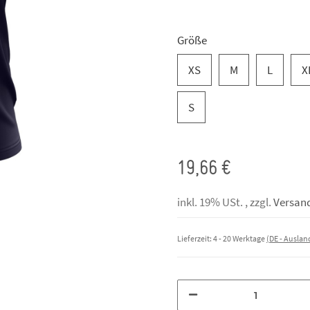
Größe
XS
M
L
X
S
19,66 €
inkl. 19% USt. , zzgl.
Versan
Lieferzeit:
4 - 20 Werktage
(DE - Ausla