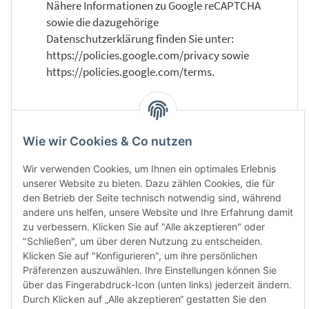
Nähere Informationen zu Google reCAPTCHA
sowie die dazugehörige
Datenschutzerklärung finden Sie unter:
https://policies.google.com/privacy sowie
https://policies.google.com/terms.
Betroffenenrechte und Speicherdauer
Wie wir Cookies & Co nutzen
Dauer der Speicherung
Nach vollständiger Vertragsabwicklung
Wir verwenden Cookies, um Ihnen ein optimales Erlebnis
werden die Daten zunächst für die Dauer der
unserer Website zu bieten. Dazu zählen Cookies, die für
Gewährleistungsfrist, danach unter
den Betrieb der Seite technisch notwendig sind, während
andere uns helfen, unsere Website und Ihre Erfahrung damit
Berücksichtigung gesetzlicher, insbesondere
zu verbessern. Klicken Sie auf "Alle akzeptieren" oder
steuer- und handelsrechtlicher
"Schließen", um über deren Nutzung zu entscheiden.
Aufbewahrungsfristen gespeichert und dann
Klicken Sie auf "Konfigurieren", um ihre persönlichen
nach Fristablauf gelöscht, sofern Sie der
Präferenzen auszuwählen. Ihre Einstellungen können Sie
weitergehenden Verarbeitung und Nutzung
über das Fingerabdruck-Icon (unten links) jederzeit ändern.
nicht zugestimmt haben.
Durch Klicken auf „Alle akzeptieren“ gestatten Sie den