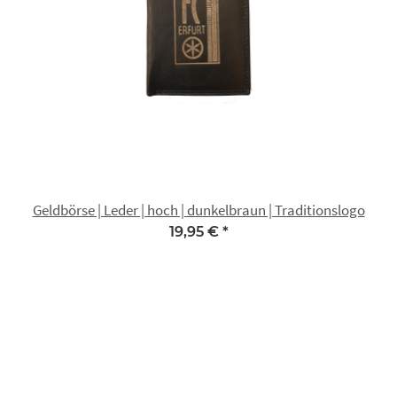
Geldbörse | Leder | hoch | dunkelbraun | Traditionslogo
19,95 €
*