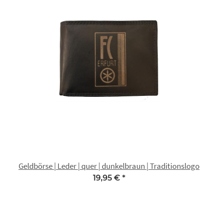
Geldbörse | Leder | quer | dunkelbraun | Traditionslogo
19,95 €
*