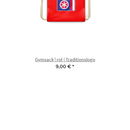
Gymsack | rot | Traditionslogo
9,00 €
*