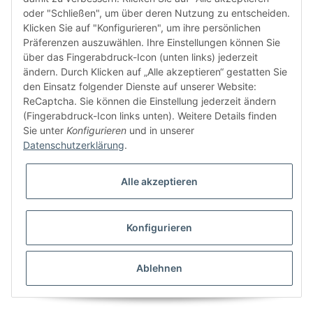
FÜR EUCH UNTERWEGS
oder "Schließen", um über deren Nutzung zu entscheiden.
Klicken Sie auf "Konfigurieren", um ihre persönlichen
Präferenzen auszuwählen. Ihre Einstellungen können Sie
über das Fingerabdruck-Icon (unten links) jederzeit
ändern. Durch Klicken auf „Alle akzeptieren“ gestatten Sie
den Einsatz folgender Dienste auf unserer Website:
ReCaptcha. Sie können die Einstellung jederzeit ändern
(Fingerabdruck-Icon links unten). Weitere Details finden
Sie unter
Konfigurieren
und in unserer
Datenschutzerklärung
.
Vertrag widerrufen
Alle akzeptieren
Konfigurieren
* Alle Preise inkl. gesetzlicher USt., zzgl.
Versand
© domsport GbR
Besucherzähler: 1299562
Ablehnen
Powered by
JTL-Shop