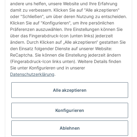
andere uns helfen, unsere Website und Ihre Erfahrung
damit zu verbessern. Klicken Sie auf "Alle akzeptieren"
FÜR EUCH UNTERWEGS
oder "Schließen", um über deren Nutzung zu entscheiden.
Klicken Sie auf "Konfigurieren", um ihre persönlichen
Präferenzen auszuwählen. Ihre Einstellungen können Sie
über das Fingerabdruck-Icon (unten links) jederzeit
ändern. Durch Klicken auf „Alle akzeptieren“ gestatten Sie
den Einsatz folgender Dienste auf unserer Website:
ReCaptcha. Sie können die Einstellung jederzeit ändern
(Fingerabdruck-Icon links unten). Weitere Details finden
Sie unter
Konfigurieren
und in unserer
Datenschutzerklärung
.
Vertrag widerrufen
Alle akzeptieren
Konfigurieren
* Alle Preise inkl. gesetzlicher USt., zzgl.
Versand
© domsport GbR
Besucherzähler: 1298668
Ablehnen
Powered by
JTL-Shop