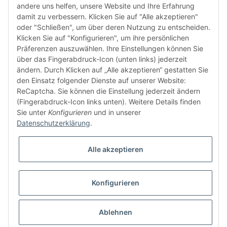
andere uns helfen, unsere Website und Ihre Erfahrung
damit zu verbessern. Klicken Sie auf "Alle akzeptieren"
FÜR EUCH UNTERWEGS
oder "Schließen", um über deren Nutzung zu entscheiden.
Klicken Sie auf "Konfigurieren", um ihre persönlichen
Präferenzen auszuwählen. Ihre Einstellungen können Sie
über das Fingerabdruck-Icon (unten links) jederzeit
ändern. Durch Klicken auf „Alle akzeptieren“ gestatten Sie
den Einsatz folgender Dienste auf unserer Website:
ReCaptcha. Sie können die Einstellung jederzeit ändern
(Fingerabdruck-Icon links unten). Weitere Details finden
Sie unter
Konfigurieren
und in unserer
Datenschutzerklärung
.
Vertrag widerrufen
Alle akzeptieren
Konfigurieren
* Alle Preise inkl. gesetzlicher USt., zzgl.
Versand
© domsport GbR
Besucherzähler: 1298973
Ablehnen
Powered by
JTL-Shop