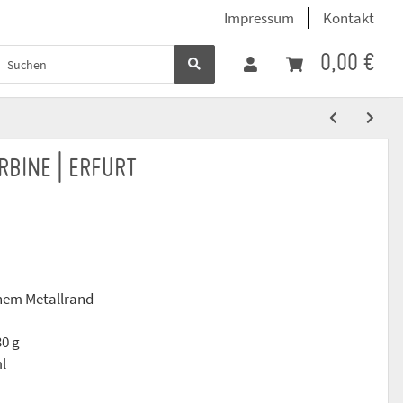
Impressum
Kontakt
0,00 €
RBINE | ERFURT
enem Metallrand
30 g
l