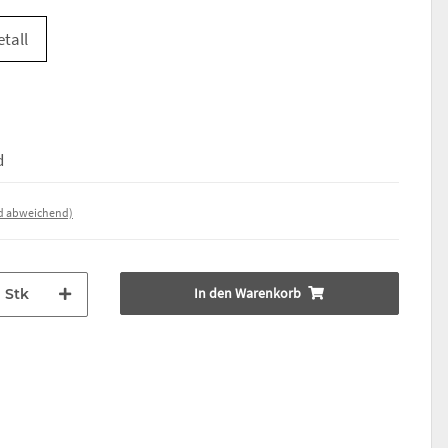
tall
d
nd abweichend)
In den Warenkorb
Stk