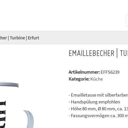
er | Turbine | Erfurt
EMAILLEBECHER | TU
Artikelnummer:
EFFS6239
Kategorie:
Küche
- Emailletasse mit silberfarb
- Handspülung empfohlen
- Höhe 80 mm, Ø 80 mm, ca. 1
- Fassungsvermögen ca. 300 m