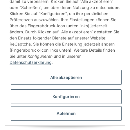
damit zu verbessern. Klicken Sie auf "Alle akzeptieren"
FÜR EUCH UNTERWEGS
oder "Schließen", um über deren Nutzung zu entscheiden.
Klicken Sie auf "Konfigurieren", um ihre persönlichen
Präferenzen auszuwählen. Ihre Einstellungen können Sie
über das Fingerabdruck-Icon (unten links) jederzeit
ändern. Durch Klicken auf „Alle akzeptieren“ gestatten Sie
den Einsatz folgender Dienste auf unserer Website:
ReCaptcha. Sie können die Einstellung jederzeit ändern
(Fingerabdruck-Icon links unten). Weitere Details finden
Sie unter
Konfigurieren
und in unserer
Datenschutzerklärung
.
Vertrag widerrufen
Alle akzeptieren
Konfigurieren
* Alle Preise inkl. gesetzlicher USt., zzgl.
Versand
© domsport GbR
Besucherzähler: 1300181
Ablehnen
Powered by
JTL-Shop