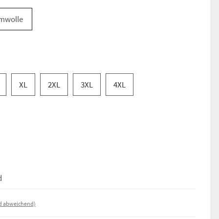
mwolle
XL
2XL
3XL
4XL
d
nd abweichend)