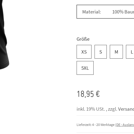
Material:
100% Bau
Größe
XS
S
M
L
5XL
18,95 €
inkl. 19% USt. , zzgl.
Versan
Lieferzeit:
4 - 20 Werktage
(DE - Ausla