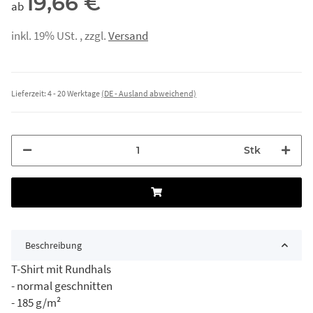
19,66 €
ab
inkl. 19% USt. , zzgl.
Versand
Lieferzeit:
4 - 20 Werktage
(DE - Ausland abweichend)
Stk
Beschreibung
T-Shirt mit Rundhals
- normal geschnitten
- 185 g/m²