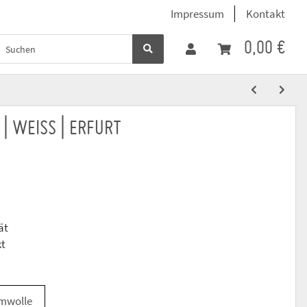
Impressum
Kontakt
0,00 €
 | WEISS | ERFURT
ät
kt
mwolle