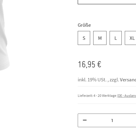
Größe
S
M
L
XL
16,95 €
inkl. 19% USt. , zzgl.
Versan
Lieferzeit:
4 - 20 Werktage
(DE - Ausla