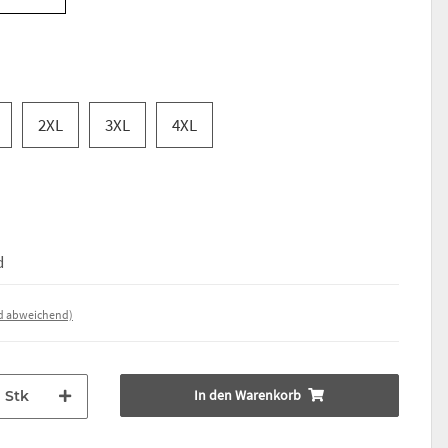
2XL
3XL
4XL
d
nd abweichend)
In den Warenkorb
Stk