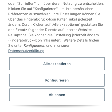
FÜR EUCH UNTERWEGS
oder "Schließen", um über deren Nutzung zu entscheiden.
Klicken Sie auf "Konfigurieren", um ihre persönlichen
Präferenzen auszuwählen. Ihre Einstellungen können Sie
über das Fingerabdruck-Icon (unten links) jederzeit
ändern. Durch Klicken auf „Alle akzeptieren“ gestatten Sie
den Einsatz folgender Dienste auf unserer Website:
ReCaptcha. Sie können die Einstellung jederzeit ändern
(Fingerabdruck-Icon links unten). Weitere Details finden
Sie unter
Konfigurieren
und in unserer
Datenschutzerklärung
.
Vertrag widerrufen
Alle akzeptieren
Konfigurieren
* Alle Preise inkl. gesetzlicher USt., zzgl.
Versand
© domsport GbR
Besucherzähler: 1300850
Ablehnen
Powered by
JTL-Shop