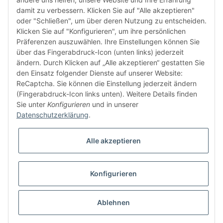
damit zu verbessern. Klicken Sie auf "Alle akzeptieren"
FÜR EUCH UNTERWEGS
oder "Schließen", um über deren Nutzung zu entscheiden.
Klicken Sie auf "Konfigurieren", um ihre persönlichen
Präferenzen auszuwählen. Ihre Einstellungen können Sie
über das Fingerabdruck-Icon (unten links) jederzeit
ändern. Durch Klicken auf „Alle akzeptieren“ gestatten Sie
den Einsatz folgender Dienste auf unserer Website:
ReCaptcha. Sie können die Einstellung jederzeit ändern
(Fingerabdruck-Icon links unten). Weitere Details finden
Sie unter
Konfigurieren
und in unserer
Datenschutzerklärung
.
Vertrag widerrufen
Alle akzeptieren
Konfigurieren
* Alle Preise inkl. gesetzlicher USt., zzgl.
Versand
© domsport GbR
Besucherzähler: 1298669
Ablehnen
Powered by
JTL-Shop